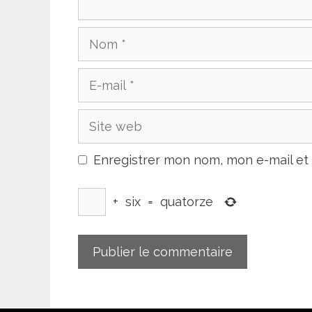
Nom
E-
mail
Site
web
Enregistrer mon nom, mon e-mail et
+
six
=
quatorze