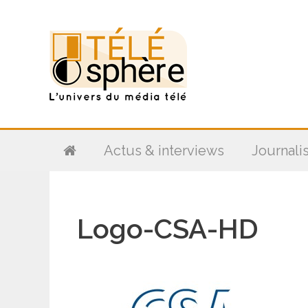
Aller
au
contenu
Actus & interviews
Journali
Logo-CSA-HD