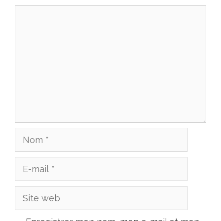
Commentaire
Nom
E-
mail
Site
web