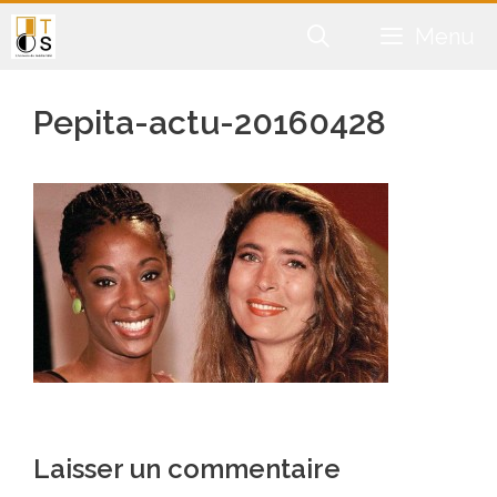
Aller
Menu
au
contenu
Pepita-actu-20160428
Laisser un commentaire