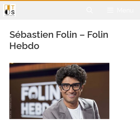
Aller
Menu
au
contenu
Sébastien Folin – Folin
Hebdo