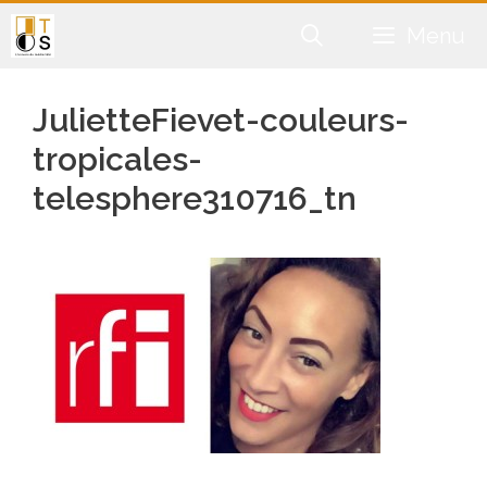
Aller
Menu
au
contenu
JulietteFievet-couleurs-
tropicales-
telesphere310716_tn