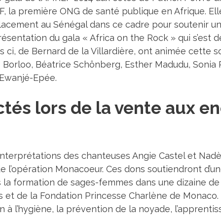
, la première ONG de santé publique en Afrique. El
lacement au Sénégal dans ce cadre pour soutenir un 
résentation du gala « Africa on the Rock » qui s’est 
ci, de Bernard de la Villardière, ont animée cette so
 Borloo, Béatrice Schönberg, Esther Madudu, Sonia Ro
-Ewanjé-Epée.
ctés lors de la vente aux e
r
 interprétations des chanteuses Angie Castel et Na
 de l’opération Monacoeur. Ces dons soutiendront d’
la formation de sages-femmes dans une dizaine de pa
s et de la Fondation Princesse Charlène de Monaco. 
ion à l’hygiène, la prévention de la noyade, l’apprent