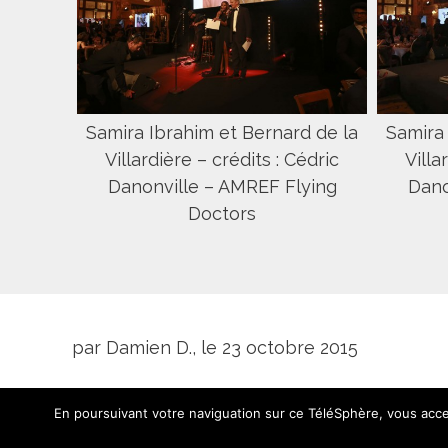
Samira Ibrahim et Bernard de la
Samira 
Villardière – crédits : Cédric
Villa
Danonville – AMREF Flying
Dano
Doctors
par Damien D., le 23 octobre 2015
En poursuivant votre naviguation sur ce TéléSphère, vous accep