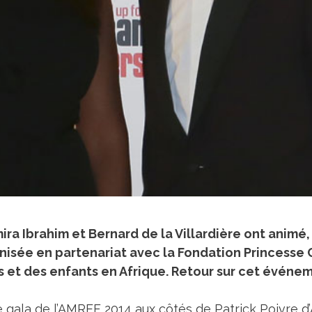
ira Ibrahim et Bernard de la Villardière ont animé
ganisée en partenariat avec la Fondation Princess
t des enfants en Afrique. Retour sur cet événe
 gala de l’
AMREF
2014 aux côtés de Patrick Poivre d’A