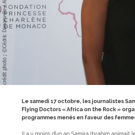
Le samedi 17 octobre, les journalistes Sam
Flying Doctors « Africa on the Rock » or
programmes menés en faveur des femmes e
Il a y moins d’un an
Samira Ibrahim
animait le