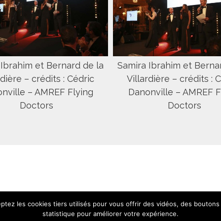
Ibrahim et Bernard de la
Samira Ibrahim et Berna
rdière – crédits : Cédric
Villardière – crédits : 
nville – AMREF Flying
Danonville – AMREF F
Doctors
Doctors
tez les cookies tiers utilisés pour vous offrir des vidéos, des boutons
Contact
|
Mentions légales
|
Cr
statistique pour améliorer votre expérience.