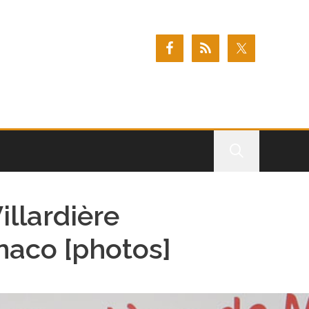
illardière
naco [photos]