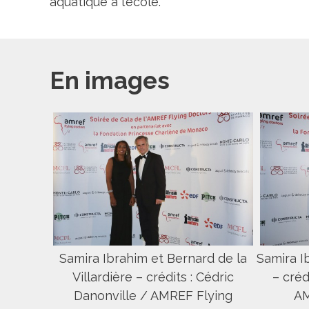
aquatique à l’école.
En images
Samira Ibrahim et Bernard de la
Samira I
Villardière – crédits : Cédric
– créd
Danonville / AMREF Flying
AM