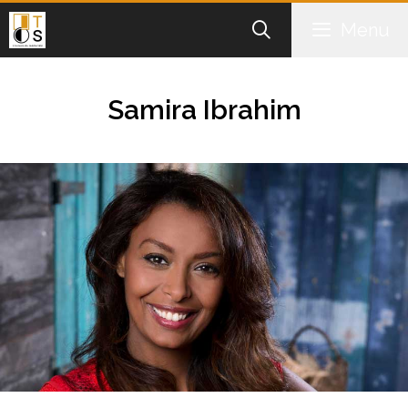
Aller
Menu
au
contenu
Samira Ibrahim