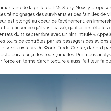
cumentaire de la grille de RMCStory. Nous y proposo
s témoignages des survivants et des familles de vict
ateur est plongé au coeur de l’événement, en immers
expliquer ce qu’il s’est passé, quelles ont été les c
attentats du 11 septembre avec un film intitulé « App
les tours de contrôles par les passagers des avions 
téressons aux tours du World Trade Center, d’abord p
tecte qui a conçu les tours jumelles. Puis nous anal
r force en terme d’architecture a aussi fait leur faib