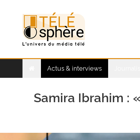
Aller
au
contenu
Actus & interviews
Journali
Samira Ibrahim : 