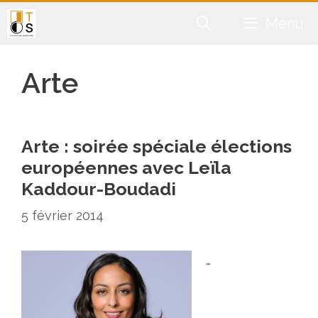
Aller
Menu
au
contenu
Arte
Arte : soirée spéciale élections
européennes avec Leïla
Kaddour-Boudadi
5 février 2014
…