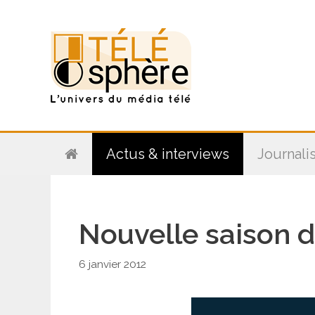
Aller
au
contenu
Actus & interviews
Journali
Nouvelle saison d
6 janvier 2012