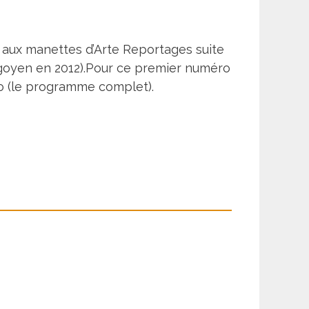
 aux manettes d’Arte Reportages suite
igoyen en 2012
).Pour ce premier numéro
o (
le programme complet
).