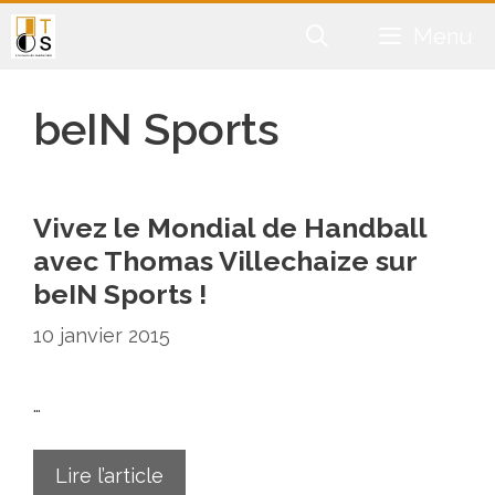
Aller
Menu
au
contenu
beIN Sports
Vivez le Mondial de Handball
avec Thomas Villechaize sur
beIN Sports !
10 janvier 2015
…
Lire l’article