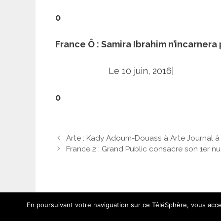
0
France Ô : Samira Ibrahim n’incarnera 
Le 10 juin, 2016|
0
Arte : Kady Adoum-Douass à Arte Journal à p
France 2 : Grand Public consacre son 1er 
En poursuivant votre naviguation sur ce TéléSphère, vous accep