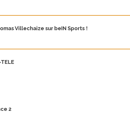
omas Villechaize sur beIN Sports !
i>TELE
nce 2