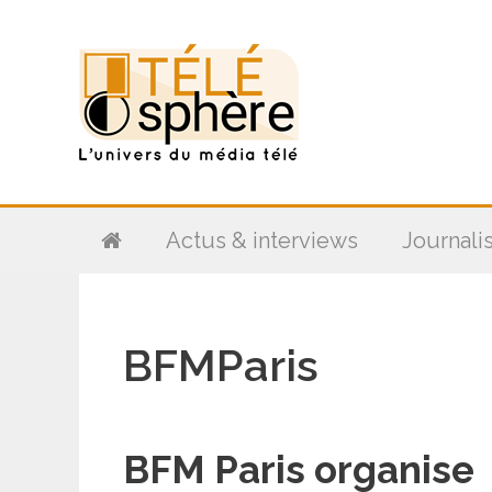
Aller
au
contenu
Actus & interviews
Journali
BFMParis
BFM Paris organise