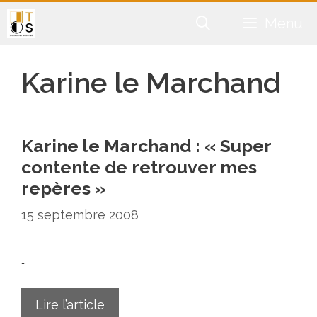
Aller
Menu
au
contenu
Karine le Marchand
Karine le Marchand : « Super
contente de retrouver mes
repères »
15 septembre 2008
…
Lire l’article