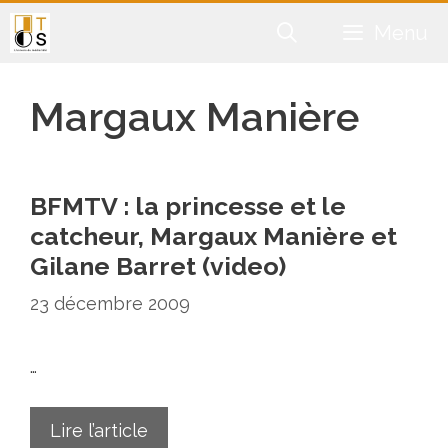
Aller
Menu
au
contenu
Margaux Manière
BFMTV : la princesse et le
catcheur, Margaux Manière et
Gilane Barret (video)
23 décembre 2009
…
Lire l’article