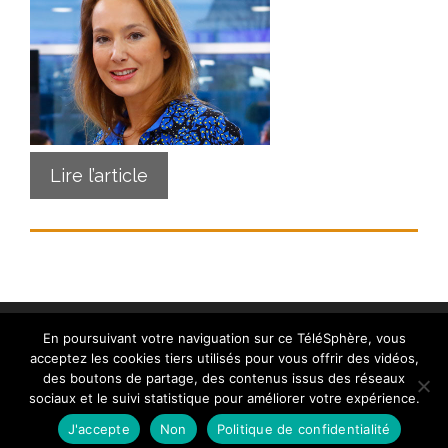
Lire l’article
En poursuivant votre naviguation sur ce TéléSphère, vous
acceptez les cookies tiers utilisés pour vous offrir des vidéos,
des boutons de partage, des contenus issus des réseaux
sociaux et le suivi statistique pour améliorer votre expérience.
Contact
|
Mentions légales
|
Crédits
|
Politique de
cookies (UE)
| © telesphere.fr 2026
J'accepte
Non
Politique de confidentialité