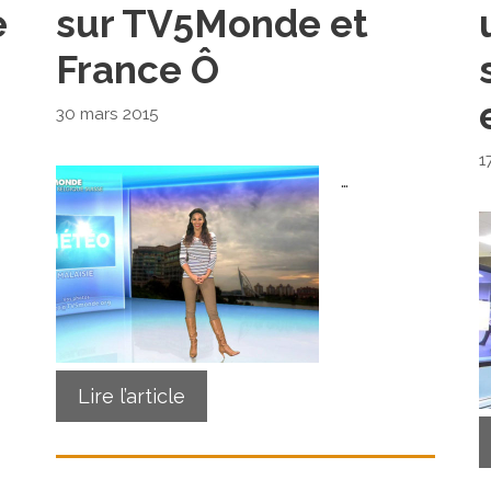
e
sur TV5Monde et
France Ô
30 mars 2015
1
…
Lire l’article