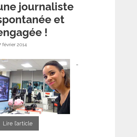
une journaliste
spontanée et
engagée !
7 février 2014
…
Lire l’article