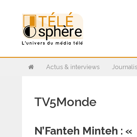
Aller
au
contenu
Actus & interviews
Journali
TV5Monde
N’Fanteh Minteh : «