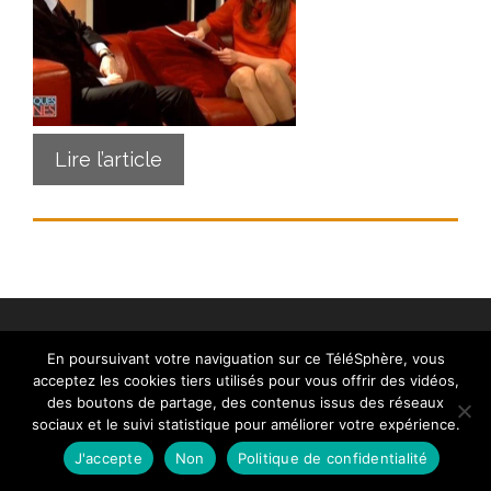
Lire l’article
En poursuivant votre naviguation sur ce TéléSphère, vous
acceptez les cookies tiers utilisés pour vous offrir des vidéos,
des boutons de partage, des contenus issus des réseaux
Contact
|
Mentions légales
|
Crédits
|
Politique de
sociaux et le suivi statistique pour améliorer votre expérience.
cookies (UE)
| © telesphere.fr 2026
J'accepte
Non
Politique de confidentialité