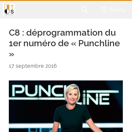
Aller
Menu
au
contenu
C8 : déprogrammation du
1er numéro de « Punchline
»
17 septembre 2016