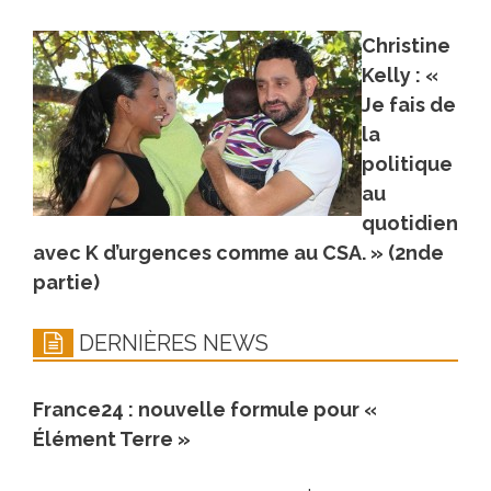
Christine
Kelly : «
Je fais de
la
politique
au
quotidien
avec K d’urgences comme au CSA. » (2nde
partie)
DERNIÈRES NEWS
France24 : nouvelle formule pour «
Élément Terre »