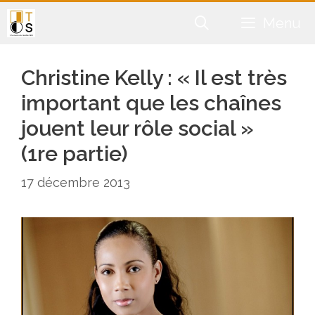
Aller
Menu
au
contenu
Christine Kelly : « Il est très
important que les chaînes
jouent leur rôle social »
(1re partie)
17 décembre 2013