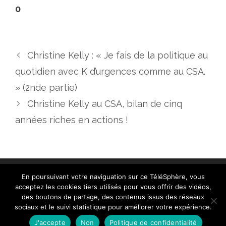
0
Christine Kelly : « Je fais de la politique au
quotidien avec K d’urgences comme au CSA.
» (2nde partie)
Christine Kelly au CSA, bilan de cinq
années riches en actions !
En poursuivant votre naviguation sur ce TéléSphère, vous
acceptez les cookies tiers utilisés pour vous offrir des vidéos,
des boutons de partage, des contenus issus des réseaux
sociaux et le suivi statistique pour améliorer votre expérience.
Contact
|
Mentions légales
|
Crédits
|
Politique de
cookies (UE)
| © telesphere.fr 2026
J'accepte
Non
Politique de confidentialité