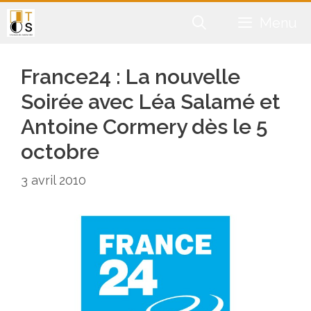
Aller
Menu
au
contenu
France24 : La nouvelle
Soirée avec Léa Salamé et
Antoine Cormery dès le 5
octobre
3 avril 2010