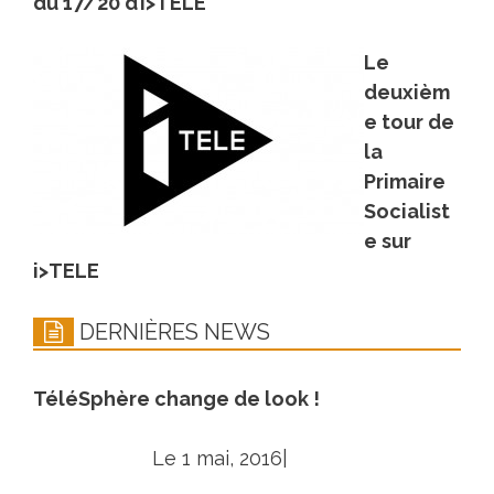
du 17/20 d’i>TELE
Le
deuxièm
e tour de
la
Primaire
Socialist
e sur
i>TELE
DERNIÈRES NEWS
TéléSphère change de look !
Le 1 mai, 2016|