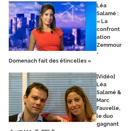
Léa
Salamé :
« La
confront
ation
Zemmour
-
Domenach fait des étincelles »
[Vidéo]
Léa
Salamé &
Marc
Fauvelle,
le duo
gagnant