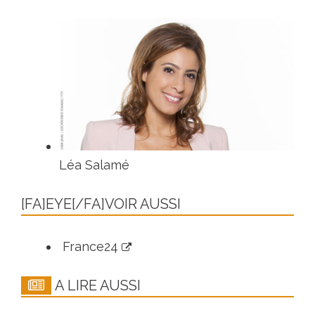
Léa Salamé
[FA]EYE[/FA]VOIR AUSSI
France24
A LIRE AUSSI