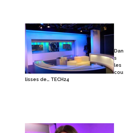
Dan
s
les
cou
lisses de… TECH24