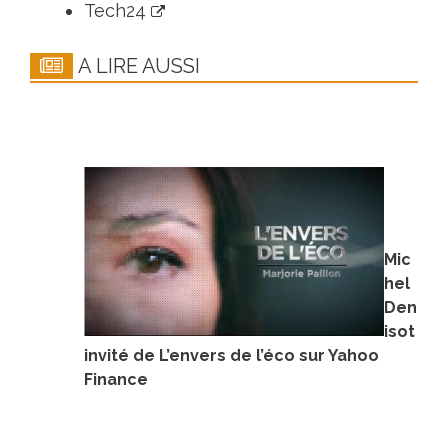
Tech24
A LIRE AUSSI
Mic
hel
Den
isot
invité de L’envers de l’éco sur Yahoo
Finance