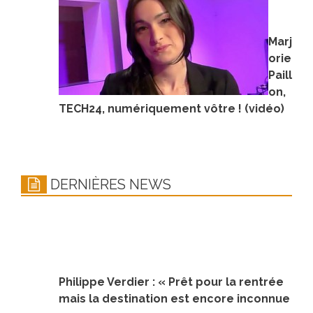
Marj
orie
Paill
on,
TECH24, numériquement vôtre ! (vidéo)
DERNIÈRES NEWS
Philippe Verdier : « Prêt pour la rentrée
mais la destination est encore inconnue