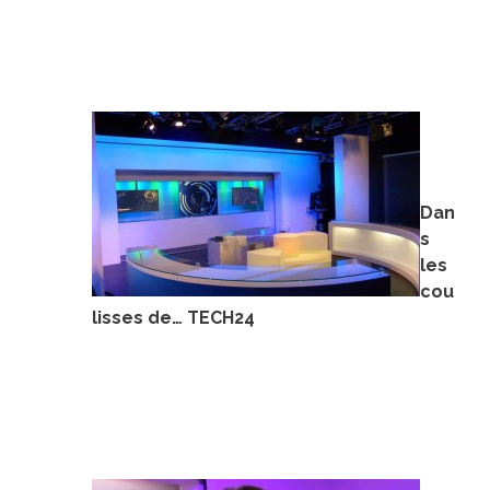
Dan
s
les
cou
lisses de… TECH24