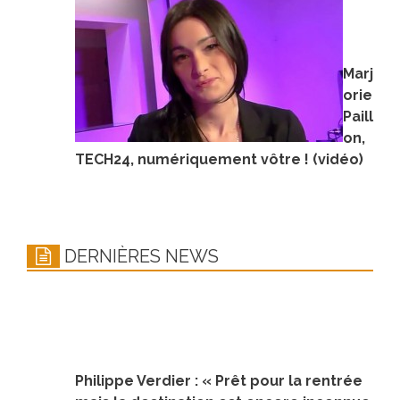
Marj
orie
Paill
on,
TECH24, numériquement vôtre ! (vidéo)
DERNIÈRES NEWS
Philippe Verdier : « Prêt pour la rentrée