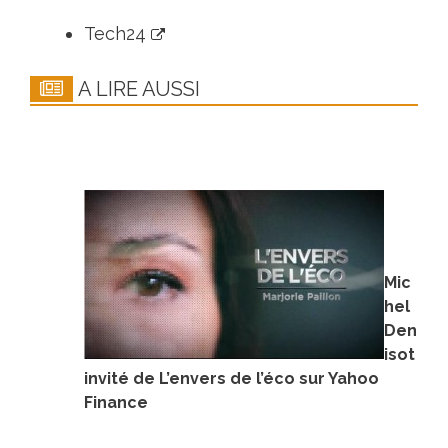
Tech24
A LIRE AUSSI
Mic
hel
Den
isot
invité de L’envers de l’éco sur Yahoo
Finance