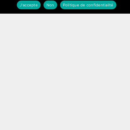
…
J'accepte
Non
Politique de confidentialité
Lire l’article
Ahmed El Keiy : « Je reste
attaché à France Ô »
23 juin 2011