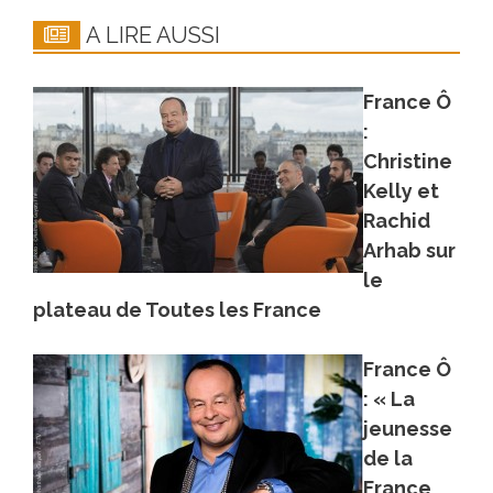
A LIRE AUSSI
France Ô
:
Christine
Kelly et
Rachid
Arhab sur
le
plateau de Toutes les France
France Ô
: « La
jeunesse
de la
France