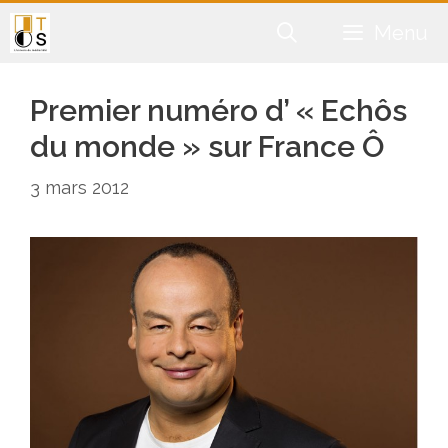
Aller
Menu
au
contenu
Premier numéro d’ « Echôs
du monde » sur France Ô
3 mars 2012