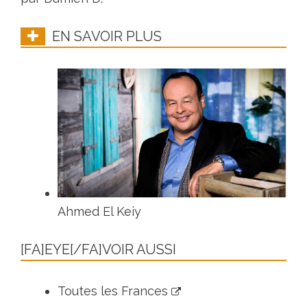
EN SAVOIR PLUS
Ahmed El Keiy
[FA]EYE[/FA]VOIR AUSSI
Toutes les Frances