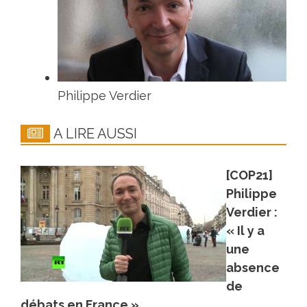
Philippe Verdier
A LIRE AUSSI
[COP21]
Philippe
Verdier :
« Il y a
une
absence
de
débats en France »