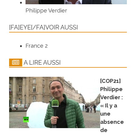
Philippe Verdier
[FA]EYE[/FA]VOIR AUSSI
France 2
A LIRE AUSSI
[COP21]
Philippe
Verdier :
« Il y a
une
absence
de