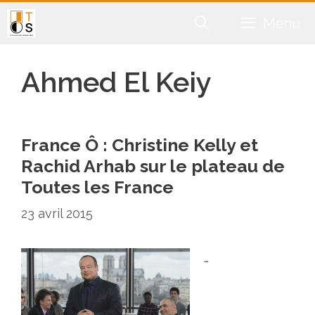
Aller
Menu
au
contenu
Ahmed El Keiy
France Ô : Christine Kelly et
Rachid Arhab sur le plateau de
Toutes les France
23 avril 2015
…