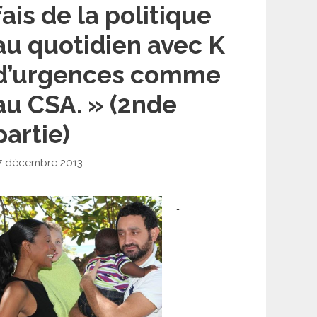
fais de la politique
au quotidien avec K
d’urgences comme
au CSA. » (2nde
partie)
7 décembre 2013
…