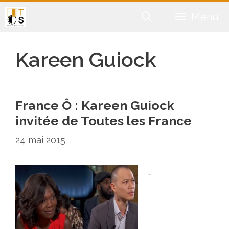
Aller
Menu
au
contenu
Kareen Guiock
France Ô : Kareen Guiock
invitée de Toutes les France
24 mai 2015
…