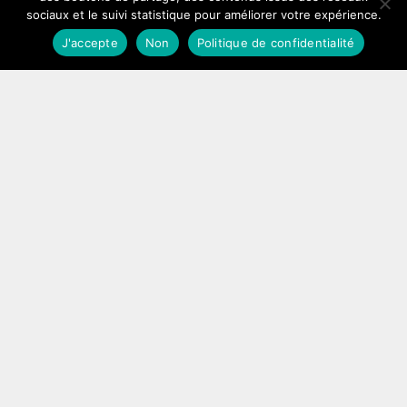
circonstances »
sociaux et le suivi statistique pour améliorer votre expérience.
31 août 2017
J'accepte
Non
Politique de confidentialité
…
Lire l’article
Virginie Sainsily (BFMTV) : « La