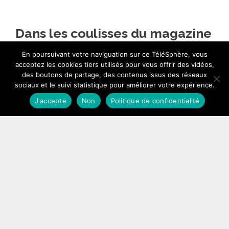
Dans les coulisses du magazine
« Investigations » avec Samira
En poursuivant votre naviguation sur ce TéléSphère, vous
Ibrahim
acceptez les cookies tiers utilisés pour vous offrir des vidéos,
des boutons de partage, des contenus issus des réseaux
15 août 2014
sociaux et le suivi statistique pour améliorer votre expérience.
J'accepte
Non
Politique de confidentialité
…
Lire l’article