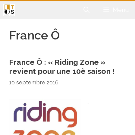
Aller
Menu
au
contenu
France Ô
France Ô : « Riding Zone »
revient pour une 10è saison !
10 septembre 2016
…