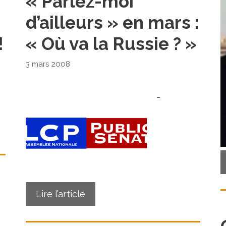
« Parlez-moi
d’ailleurs » en mars :
!
« Où va la Russie ? »
3 mars 2008
…
Lire l’article