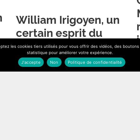
n
William Irigoyen, un
certain esprit du
journalisme
tez les cookies tiers utilisés pour vous offrir des vidéos, des boutons
9
statistique pour améliorer votre expérience.
4 septembre 2007
J'accepte
Non
Politique de confidentialité
…
Lire l’article