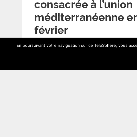
consacrée à l’union
méditerranéenne e
février
18 février 2008
En poursuivant votre naviguation sur ce TéléSphère, vous accep
…
Lire l’article