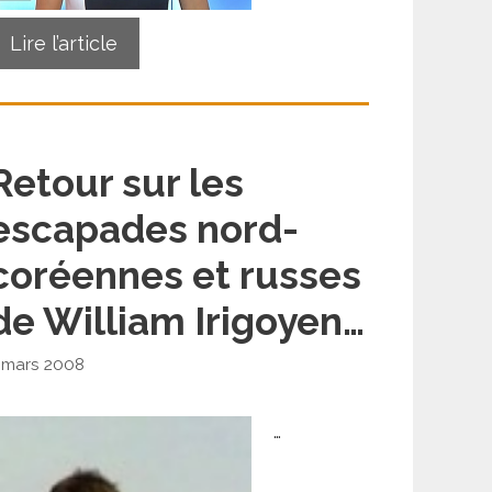
Lire l’article
Retour sur les
escapades nord-
coréennes et russes
de William Irigoyen…
 mars 2008
…