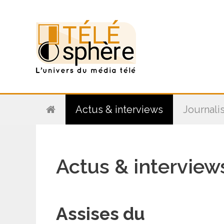
Aller
au
contenu
Actus & interviews
Journali
Actus & interview
Assises du