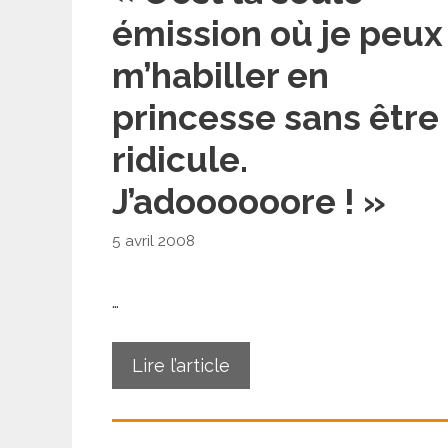
émission où je peux
m’habiller en
princesse sans être
ridicule.
J’adoooooore ! »
5 avril 2008
…
Lire l’article