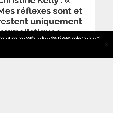
Christine Kelly : «
Mes réflexes sont et
restent uniquement
journalistiques »
 de partage, des contenus issus des réseaux sociaux et le suivi
 septembre 2007
…
Lire l’article