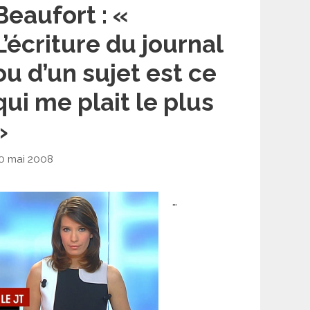
Beaufort : «
L’écriture du journal
ou d’un sujet est ce
qui me plait le plus
»
0 mai 2008
…