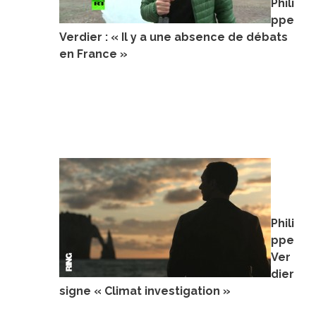
Phili
ppe
Verdier : « Il y a une absence de débats
en France »
Phili
ppe
Ver
dier
signe « Climat investigation »