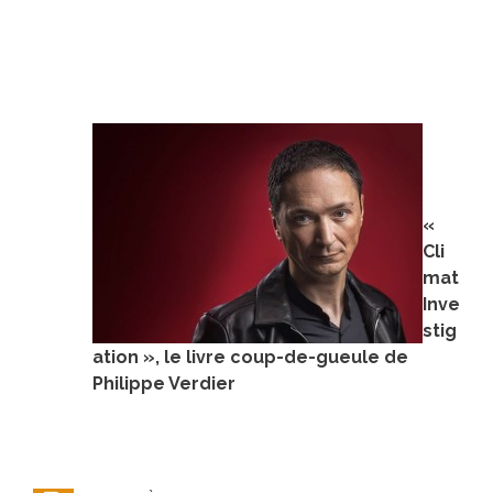
«
Cli
mat
Inve
stig
ation », le livre coup-de-gueule de
Philippe Verdier