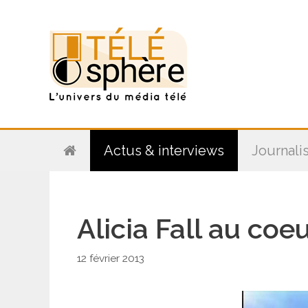
Aller
au
contenu
Actus & interviews
Journali
Alicia Fall au coe
12 février 2013