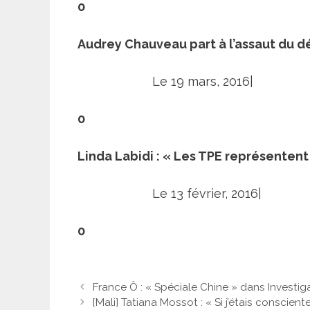
0
Audrey Chauveau part à l’assaut du d
Le 19 mars, 2016|
0
Linda Labidi : « Les TPE représenten
Le 13 février, 2016|
0
France Ô : « Spéciale Chine » dans Investiga
[Mali] Tatiana Mossot : « Si j’étais conscient