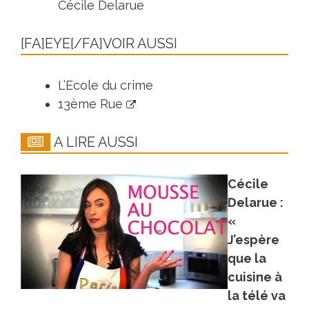
Cécile Delarue
[FA]EYE[/FA]VOIR AUSSI
L’Ecole du crime
13ème Rue
A LIRE AUSSI
Cécile
Delarue :
«
J’espère
que la
cuisine à
la télé va