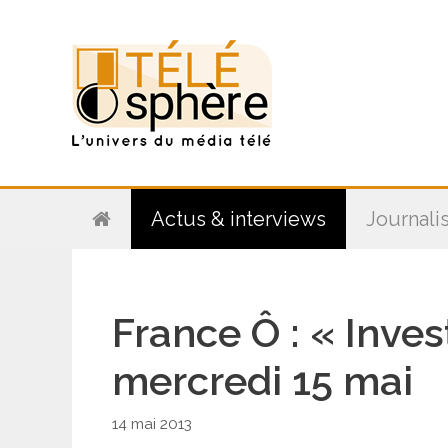
Aller
au
contenu
Actus & interviews
Journali
France Ô : « Inve
mercredi 15 mai
14 mai 2013