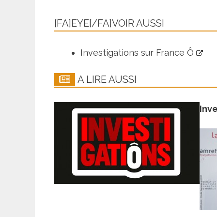
[FA]EYE[/FA]VOIR AUSSI
Investigations sur France Ô
A LIRE AUSSI
Inv