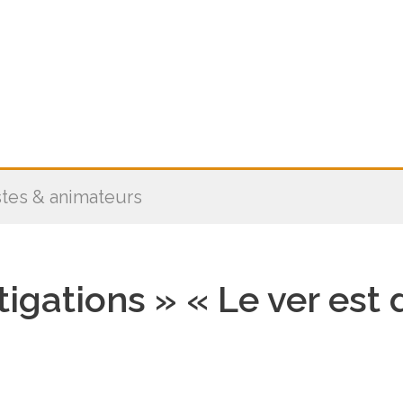
stes & animateurs
stigations » « Le ver es