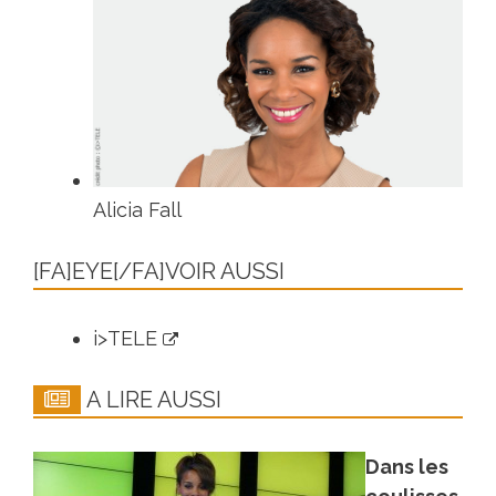
Alicia Fall
[FA]EYE[/FA]VOIR AUSSI
i>TELE
A LIRE AUSSI
Dans les