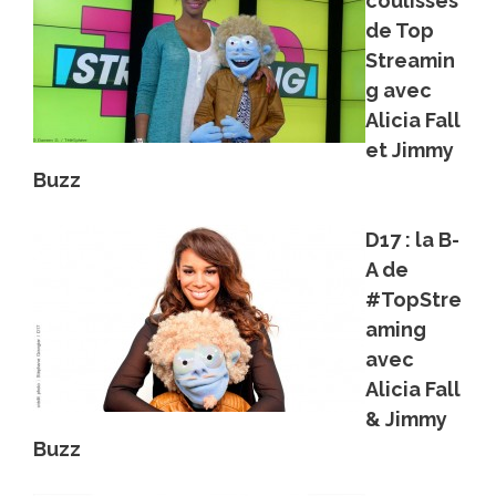
coulisses
de Top
Streamin
g avec
Alicia Fall
et Jimmy
Buzz
D17 : la B-
A de
#TopStre
aming
avec
Alicia Fall
& Jimmy
Buzz