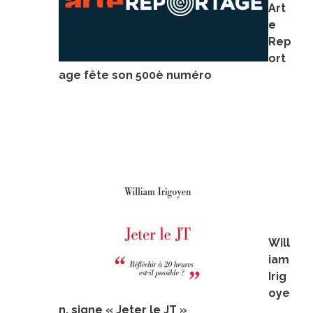
Art
e
Rep
ort
age fête son 500è numéro
Will
iam
Irig
oye
n, signe « Jeter le JT »