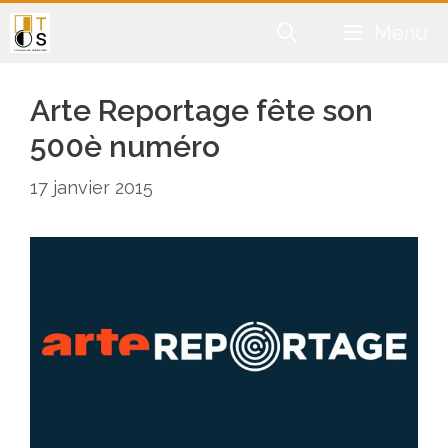
Aller
Menu
au
contenu
Arte Reportage fête son
500è numéro
17 janvier 2015