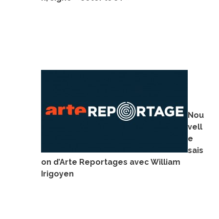
Nou
vell
e
sais
on d’Arte Reportages avec William
Irigoyen