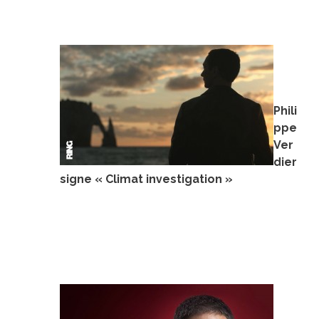
Phili
ppe
Ver
dier
signe « Climat investigation »