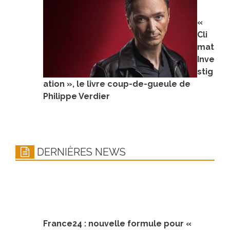
«
Cli
mat
Inve
stig
ation », le livre coup-de-gueule de
Philippe Verdier
DERNIÈRES NEWS
France24 : nouvelle formule pour «