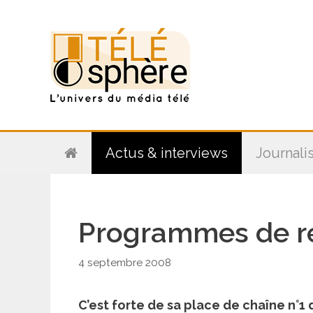
Aller
au
contenu
Actus & interviews
Journali
Programmes de r
4 septembre 2008
C’est forte de sa place de chaîne n°1 