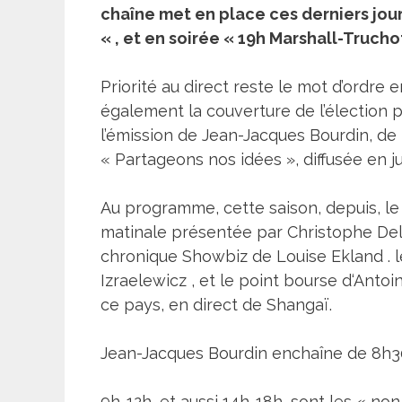
chaîne met en place ces derniers jour
« , et en soirée « 19h Marshall-Truch
Priorité au direct reste le mot d’ordre 
également la couverture de l’élection p
l’émission de Jean-Jacques Bourdin, d
« Partageons nos idées », diffusée en jui
Au programme, cette saison, depuis, le
matinale présentée par Christophe Delay
chronique Showbiz de Louise Ekland . l
Izraelewicz , et le point bourse d‘Anto
ce pays, en direct de Shangaï.
Jean-Jacques Bourdin enchaîne de 8h30 
9h-12h, et aussi 14h-18h, sont les « no