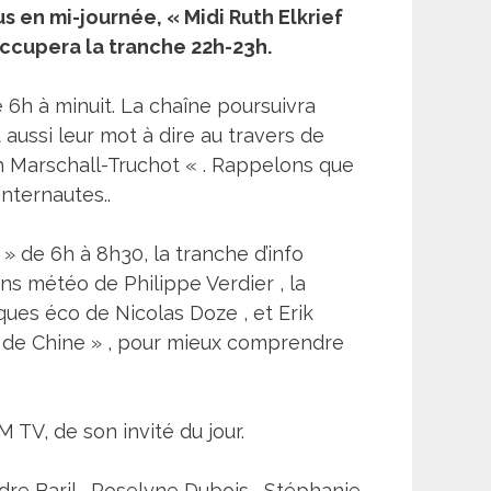
s en mi-journée, « Midi Ruth Elkrief
occupera la tranche 22h-23h.
e 6h à minuit. La chaîne poursuivra
aussi leur mot à dire au travers de
h Marschall-Truchot « . Rappelons que
internautes..
 de 6h à 8h30, la tranche d’info
ns météo de Philippe Verdier , la
ques éco de Nicolas Doze , et Erik
ire de Chine » , pour mieux comprendre
TV, de son invité du jour.
dre Baril , Roselyne Dubois , Stéphanie