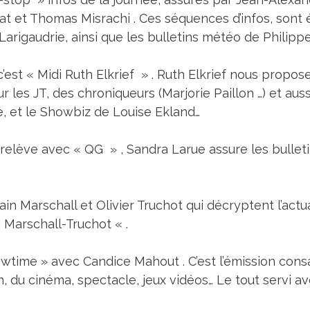
rat et Thomas Misrachi . Ces séquences d’infos, son
rigaudrie, ainsi que les bulletins météo de Philippe
est « Midi Ruth Elkrief » . Ruth Elkrief nous propose 
 les JT, des chroniqueurs (Marjorie Paillon …) et au
, et le Showbiz de Louise Ekland…
 relève avec « QG » , Sandra Larue assure les bullet
in Marschall et Olivier Truchot qui décryptent l’actua
 Marschall-Truchot « .
wtime » avec Candice Mahout . C’est l’émission consa
ion, du cinéma, spectacle, jeux vidéos… Le tout servi