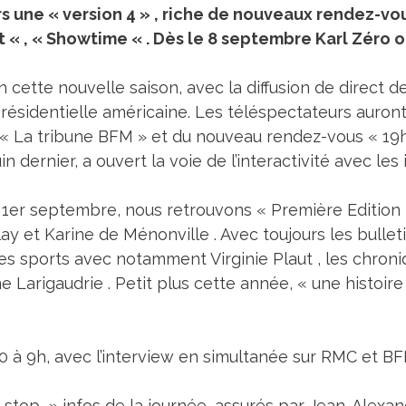
s une « version 4 » , riche de nouveaux rendez-vou
ot « , « Showtime « . Dès le 8 septembre Karl Zéro 
en cette nouvelle saison, avec la diffusion de direct d
résidentielle américaine. Les téléspectateurs auront 
e « La tribune BFM » et du nouveau rendez-vous « 19
n dernier, a ouvert la voie de l’interactivité avec les 
 1er septembre, nous retrouvons « Première Edition »
 et Karine de Ménonville . Avec toujours les bulleti
es sports avec notamment Virginie Plaut , les chroni
ine Larigaudrie . Petit plus cette année, « une histo
à 9h, avec l’interview en simultanée sur RMC et BFM 
n-stop » infos de la journée, assurés par Jean-Alexan