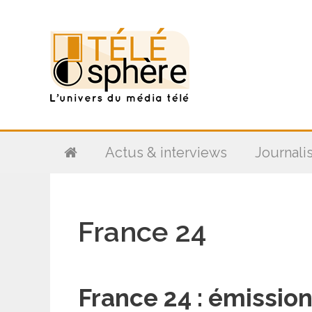
Aller
au
contenu
Actus & interviews
Journali
France 24
France 24 : émissio