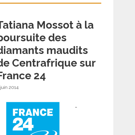
Tatiana Mossot à la
poursuite des
diamants maudits
de Centrafrique sur
France 24
 juin 2014
…