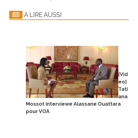
A LIRE AUSSI
[Vid
eo]
Tati
ana
Mossot interviewe Alassane Ouattara
pour VOA