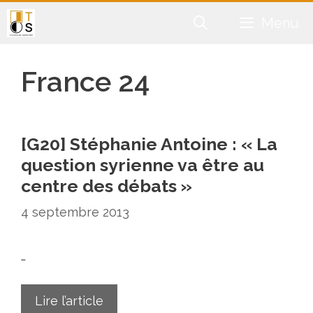
Aller
Menu
au
contenu
France 24
[G20] Stéphanie Antoine : « La
question syrienne va être au
centre des débats »
4 septembre 2013
…
Lire l’article