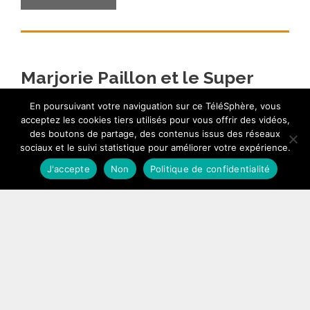
Marjorie Paillon et le Super
tuesday sur France 24
En poursuivant votre naviguation sur ce TéléSphère, vous
acceptez les cookies tiers utilisés pour vous offrir des vidéos,
5 mars 2012
des boutons de partage, des contenus issus des réseaux
sociaux et le suivi statistique pour améliorer votre expérience.
…
J'accepte
Non
Politique de confidentialité
Lire l’article