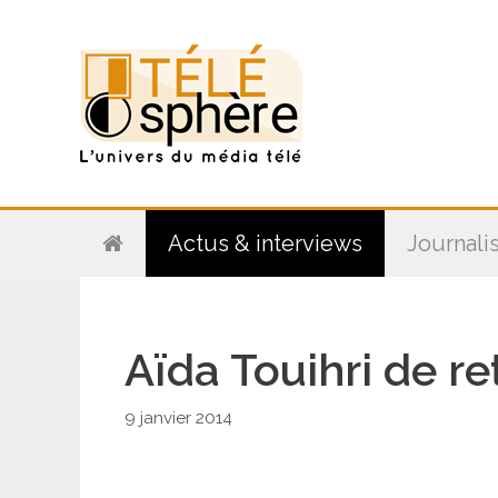
Aller
au
contenu
Actus & interviews
Journali
Aïda Touihri de re
9 janvier 2014