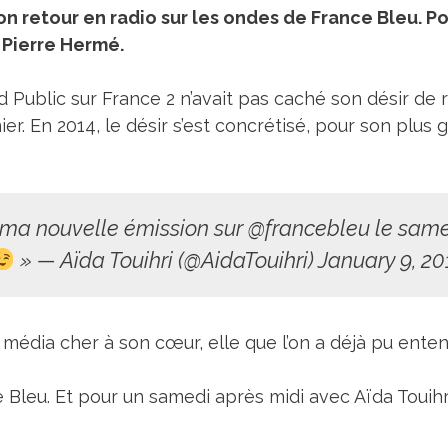
son retour en radio sur les ondes de France Bleu. P
r Pierre Hermé.
 Public sur France 2 n’avait pas caché son désir de re
r. En 2014, le désir s’est concrétisé, pour son plus
ma nouvelle émission sur
@francebleu
le samed
» — Aïda Touihri (
@AidaTouihri
) January 9, 20
 média cher à son cœur, elle que l’on a déjà pu enten
Bleu. Et pour un samedi après midi avec Aïda Touih