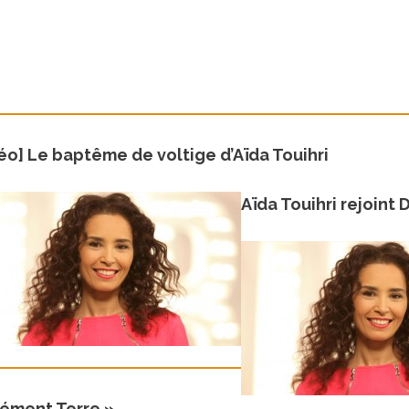
éo] Le baptême de voltige d’Aïda Touihri
Aïda Touihri rejoint 
lément Terre »