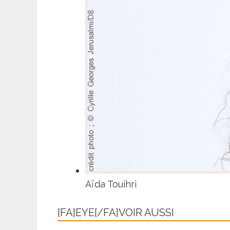
Aïda Touihri
[FA]EYE[/FA]VOIR AUSSI