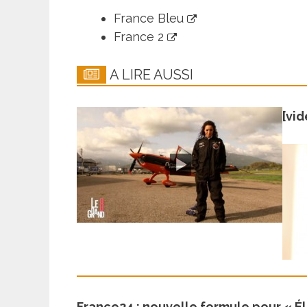
France Bleu
France 2
A LIRE AUSSI
[vid
France24 : nouvelle formule pour « É