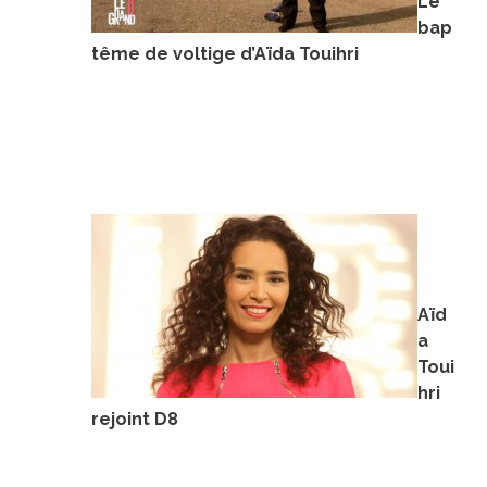
Le
bap
tême de voltige d’Aïda Touihri
Aïd
a
Toui
hri
rejoint D8