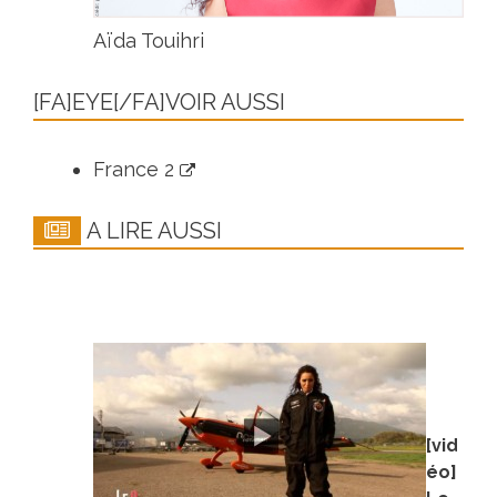
Aïda Touihri
[FA]EYE[/FA]VOIR AUSSI
France 2
A LIRE AUSSI
[vid
éo]