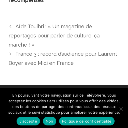
récompensés
Aïda Touihri : « Un magazine de
reportages pour parler de culture, ça
marche ! »
France 3 : record d’audience pour Laurent
Boyer avec Midi en France
En poursuivant votre naviguation sur ce TéléSphère, vous
acceptez les cookies tiers utilisés pour vous offrir des vidéos,
des boutons de partage, des contenus issus des réseaux
sociaux et le suivi statistique pour améliorer votre expérience.
Contact
|
Mentions légales
|
Crédits
|
Politique de
cookies (UE)
| © telesphere.fr 2026
J'accepte
Non
Politique de confidentialité