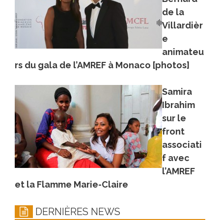
de la
Villardièr
e
animateu
rs du gala de l’AMREF à Monaco [photos]
Samira
Ibrahim
sur le
front
associati
f avec
l’AMREF
et la Flamme Marie-Claire
DERNIÈRES NEWS