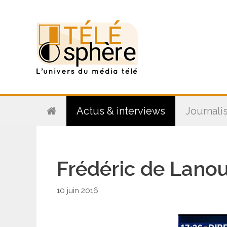
Aller
au
contenu
Actus & interviews
Journali
Frédéric de Lanou
10 juin 2016