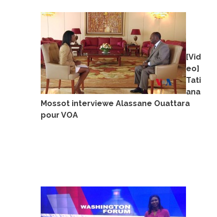
[Vid
eo]
Tati
ana
Mossot interviewe Alassane Ouattara
pour VOA