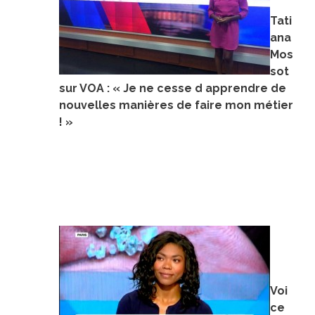
Tati
ana
Mos
sot
sur VOA : « Je ne cesse d apprendre de
nouvelles manières de faire mon métier
! »
Voi
ce