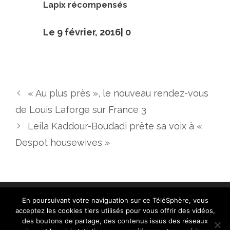
Lapix récompensés
Le 9 février, 2016|
0
« Au plus près », le nouveau rendez-vous
de Louis Laforge sur France 3
Leila Kaddour-Boudadi prête sa voix à «
Despot housewives »
En poursuivant votre naviguation sur ce TéléSphère, vous
acceptez les cookies tiers utilisés pour vous offrir des vidéos,
des boutons de partage, des contenus issus des réseaux