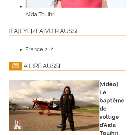
Aïda Touihri
[FA]EYE[/FA]VOIR AUSSI
France 2
A LIRE AUSSI
[vidéo]
Le
baptême
de
voltige
d’Aïda
Touihri