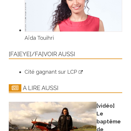
Aïda Touihri
[FA]EYE[/FA]VOIR AUSSI
Cité gagnant sur LCP
A LIRE AUSSI
[vidéo]
Le
baptême
de