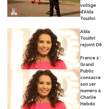
voltige
d’Aïda
Touihri
Aïda
Touihri
rejoint D8
France 2 :
Grand
Public
consacre
son 1er
numéro à
Charlie
Hebdo