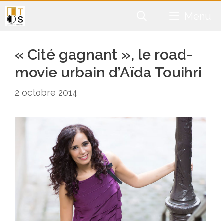
Aller
Menu
au
contenu
« Cité gagnant », le road-
movie urbain d’Aïda Touihri
2 octobre 2014